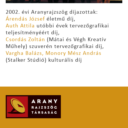
2002. évi Aranyrajzszög díjazottak:
Árendás József
életmű díj,
Auth Attila
utóbbi évek tervezőgrafikai
teljesítményéért díj,
Csordás Zoltán
(Mátai és Végh Kreatív
Műhely) szuverén tervezőgrafikai díj,
Vargha Balázs, Monory Mész András
(Stalker Stúdió) kulturális díj