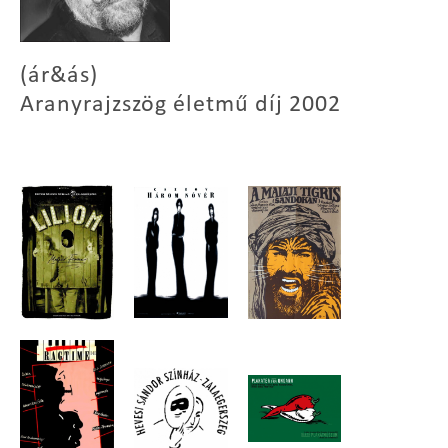
(ár&ás)
Aranyrajzszög életmű díj 2002