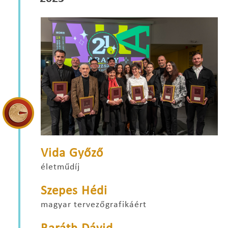
Vida Győző
életműdíj
Szepes Hédi
magyar tervezőgrafikáért