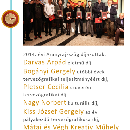
2014. évi Aranyrajzszög díjazottak:
Darvas Árpád
életmű díj,
Bogányi Gergely
utóbbi évek
tervezőgrafikai teljesítményéért díj,
Pletser Cecília
szuverén
tervezőgrafikai díj,
Nagy Norbert
kulturális díj,
Kiss József Gergely
az év
pályakezdő tervezőgrafikusa díj,
Mátai és Végh Kreatív Műhely