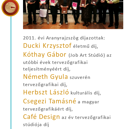
2011. évi Aranyrajzszög díjazottak:
Ducki Krzysztof
életmű díj,
Kóthay Gábor
(Job Art Stúdió) az
utóbbi évek tervezőgrafikai
teljesítményéért díj,
Németh Gyula
szuverén
tervezőgrafikai díj,
Herbszt László
kulturális díj,
Csegezi Tamásné
a magyar
tervezőgrafikáért díj,
Café Design
az év tervezőgrafikai
stúdiója díj