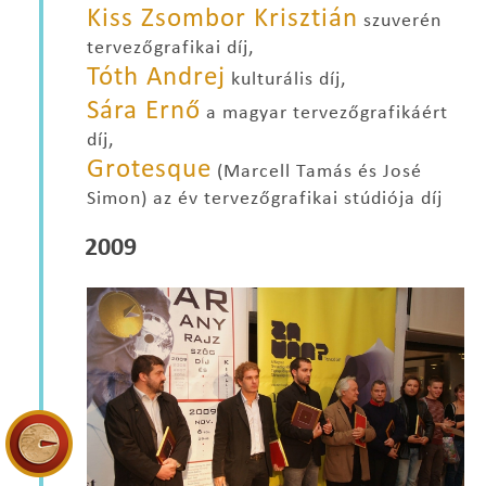
Kiss Zsombor Krisztián
szuverén
tervezőgrafikai díj,
Tóth Andrej
kulturális díj,
Sára Ernő
a magyar tervezőgrafikáért
díj,
Grotesque
(Marcell Tamás és José
Simon) az év tervezőgrafikai stúdiója díj
2009