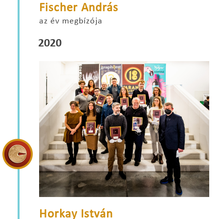
Fischer András
az év megbízója
2020
Horkay István