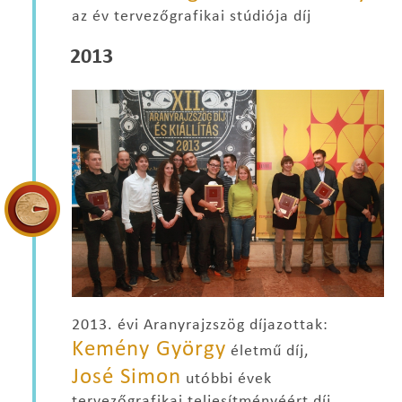
az év tervezőgrafikai stúdiója díj
2013
2013. évi Aranyrajzszög díjazottak:
Kemény György
életmű díj,
José Simon
utóbbi évek
tervezőgrafikai teljesítményéért díj,