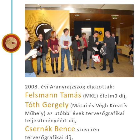
2008. évi Aranyrajzszög díjazottak:
Felsmann Tamás
(MKE) életmű díj,
Tóth Gergely
(Mátai és Végh Kreatív
Műhely) az utóbbi évek tervezőgrafikai
teljesítményéért díj,
Csernák Bence
szuverén
tervezőgrafikai díj,