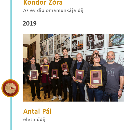
Kondor Zóra
Az év diplomamunkája díj
2019
Antal Pál
életműdíj