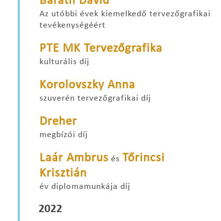
Baráth Dávid
Az utóbbi évek kiemelkedő tervezőgrafikai
tevékenységéért
PTE MK Tervezőgrafika
kulturális díj
Korolovszky Anna
szuverén tervezőgrafikai díj
Dreher
megbízói díj
Laár Ambrus
Tőrincsi
és
Krisztián
év diplomamunkája díj
2022