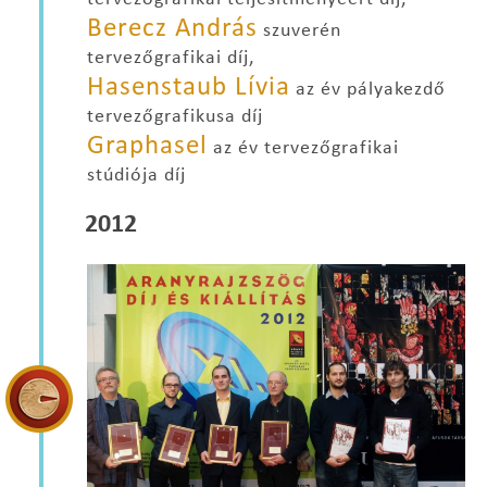
Berecz András
szuverén
tervezőgrafikai díj,
Hasenstaub Lívia
az év pályakezdő
tervezőgrafikusa díj
Graphasel
az év tervezőgrafikai
stúdiója díj
2012