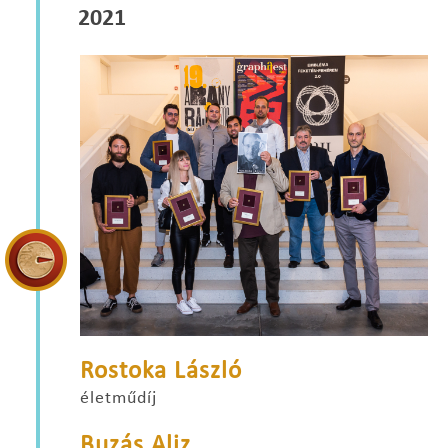
2021
Rostoka László
életműdíj
Buzás Aliz