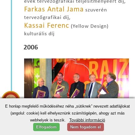
évek tervezőgrafikai teljesítményéért díj,
Farkas Antal Jama
szuverén
tervezőgrafikai díj,
Kassai Ferenc
(Yellow Design)
kulturális díj
2006
E honlap megfelelő működéséhez néha „sütiknek” nevezett adatfájlokat
(angolul: cookie) kell elhelyeznünk számítógépén, ahogy azt más
További információ
webhelyek is teszik.
Elfogadom
Nem fogadom el