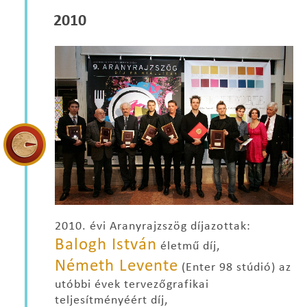
2010
2010. évi Aranyrajzszög díjazottak:
Balogh István
életmű díj,
Németh Levente
(Enter 98 stúdió) az
utóbbi évek tervezőgrafikai
teljesítményéért díj,