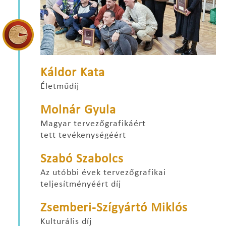
Káldor Kata
Életműdíj
Molnár Gyula
Magyar tervezőgrafikáért
tett tevékenységéért
Szabó Szabolcs
Az utóbbi évek tervezőgrafikai
teljesítményéért díj
Zsemberi-Szígyártó Miklós
Kulturális díj