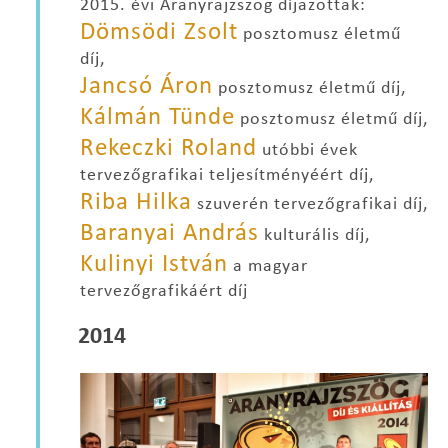
2015. évi Aranyrajzszög díjazottak:
Dömsödi Zsolt
posztomusz életmű
díj,
Jancsó Áron
posztomusz életmű díj,
Kálmán Tünde
posztomusz életmű díj,
Rekeczki Roland
utóbbi évek
tervezőgrafikai teljesítményéért díj,
Riba Hilka
szuverén tervezőgrafikai díj,
Baranyai András
kulturális díj,
Kulinyi István
a magyar
tervezőgrafikáért díj
2014