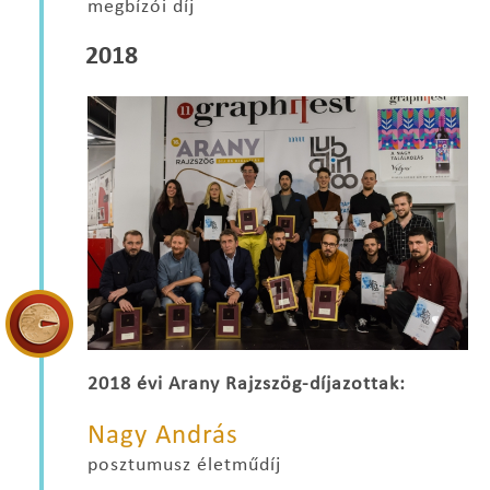
megbízói díj
2018
2018 évi Arany Rajzszög-díjazottak:
Nagy András
posztumusz életműdíj