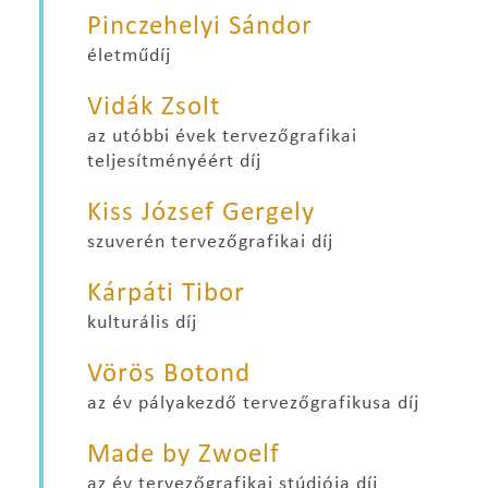
Pinczehelyi Sándor
életműdíj
Vidák Zsolt
az utóbbi évek tervezőgrafikai
teljesítményéért díj
Kiss József Gergely
szuverén tervezőgrafikai díj
Kárpáti Tibor
kulturális díj
Vörös Botond
az év pályakezdő tervezőgrafikusa díj
Made by Zwoelf
az év tervezőgrafikai stúdiója díj