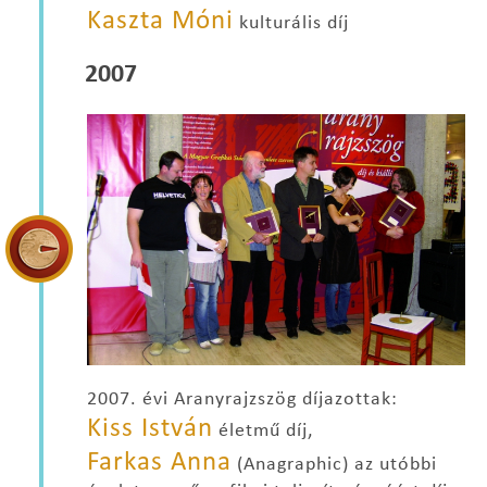
Kaszta Móni
kulturális díj
2007
2007. évi Aranyrajzszög díjazottak:
Kiss István
életmű díj,
Farkas Anna
(Anagraphic) az utóbbi