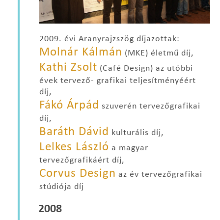
2009. évi Aranyrajzszög díjazottak:
Molnár Kálmán
(MKE) életmű díj,
Kathi Zsolt
(Café Design) az utóbbi
évek tervező- grafikai teljesítményéért
díj,
Fákó Árpád
szuverén tervezőgrafikai
díj,
Baráth Dávid
kulturális díj,
Lelkes László
a magyar
tervezőgrafikáért díj,
Corvus Design
az év tervezőgrafikai
stúdiója díj
2008