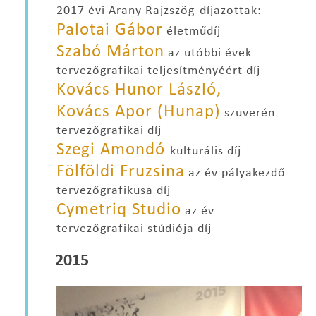
2017 évi Arany Rajzszög-díjazottak:
Palotai Gábor
életműdíj
Szabó Márton
az utóbbi évek
tervezőgrafikai teljesítményéért díj
Kovács Hunor László,
Kovács Apor (Hunap)
szuverén
tervezőgrafikai díj
Szegi Amondó
kulturális díj
Fölföldi Fruzsina
az év pályakezdő
tervezőgrafikusa díj
Cymetriq Studio
az év
tervezőgrafikai stúdiója díj
2015