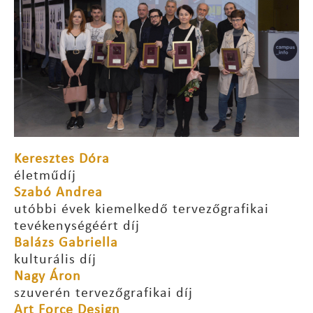
Keresztes Dóra
életműdíj
Szabó Andrea
utóbbi évek kiemelkedő tervezőgrafikai
tevékenységéért díj
Balázs Gabriella
kulturális díj
Nagy Áron
szuverén tervezőgrafikai díj
Art Force Design