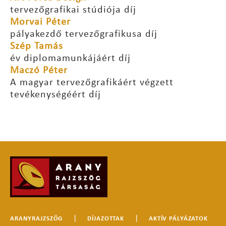
tervezőgrafikai stúdiója díj
Morvai Péter
pályakezdő tervezőgrafikusa díj
Szép Tamás
év diplomamunkájáért díj
Maczó Péter
A magyar tervezőgrafikáért végzett
tevékenységéért díj
|
|
ARANYRAJZSZÖG
DÍJAZOTTAK
AKTÍV PÁLYÁZATOK