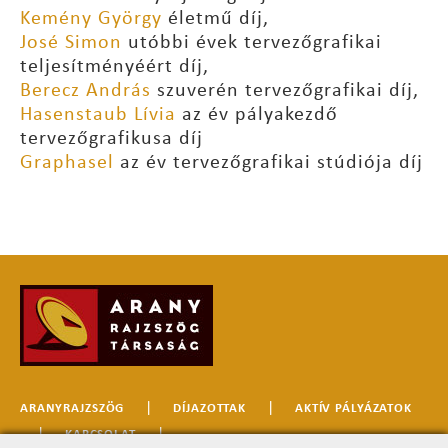
Kemény György
életmű díj,
José Simon
utóbbi évek tervezőgrafikai
teljesítményéért díj,
Berecz András
szuverén tervezőgrafikai díj,
Hasenstaub Lívia
az év pályakezdő
tervezőgrafikusa díj
Graphasel
az év tervezőgrafikai stúdiója díj
|
|
ARANYRAJZSZÖG
DÍJAZOTTAK
AKTÍV PÁLYÁZATOK
|
|
KAPCSOLAT