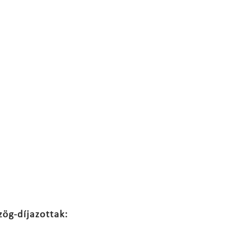
zög-díjazottak: