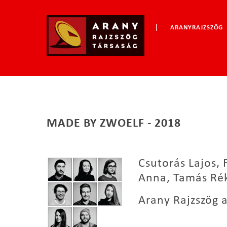
|
ARANYRAJZSZÖG
MADE BY ZWOELF - 2018
Csutorás Lajos,
Anna, Tamás Rék
Arany Rajzszög a