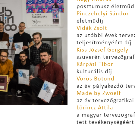
posztumusz életműdí
Pinczehelyi Sándor
életműdíj
Vidák Zsolt
az utóbbi évek terve
teljesítményéért díj
Kiss József Gergely
szuverén tervezőgrafi
Kárpáti Tibor
kulturális díj
Vörös Botond
az év pályakezdő ter
Made by Zwoelf
az év tervezőgrafikai
Lőrincz Attila
a magyar tervezőgraf
tett tevékenységéért 