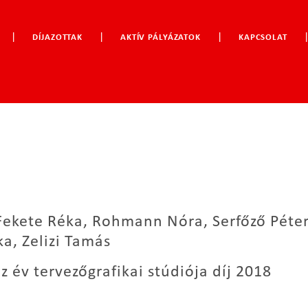
|
|
|
DÍJAZOTTAK
AKTÍV PÁLYÁZATOK
KAPCSOLAT
 Fekete Réka, Rohmann Nóra, Serfőző Péter
a, Zelizi Tamás
z év tervezőgrafikai stúdiója díj 2018