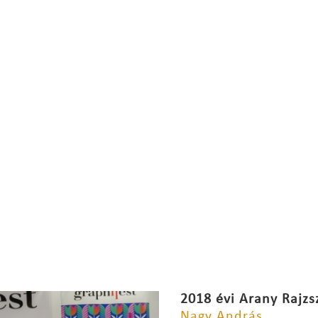
2018 évi Arany Rajzs
Nagy András