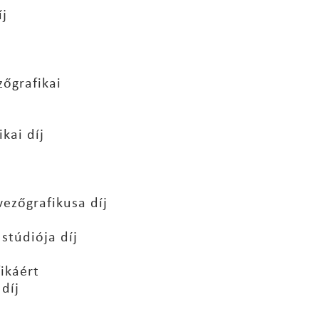
j
zőgrafikai
kai díj
vezőgrafikusa díj
 stúdiója díj
ikáért
díj