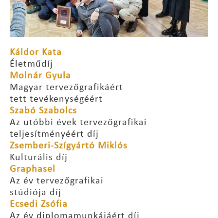
Káldor Kata
Életműdíj
Molnár Gyula
Magyar tervezőgrafikáért
tett tevékenységéért
Szabó Szabolcs
Az utóbbi évek tervezőgrafikai
teljesítményéért díj
Zsemberi-Szígyártó Miklós
Kulturális díj
Graphasel
Az év tervezőgrafikai
stúdiója díj
Ecsedi Zsófia
Az év diplomamunkájáért díj