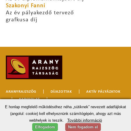
Szakonyi Fanni
Az év pályakezdő tervező
grafkusa díj
|
|
ARANYRAJZSZÖG
DÍJAZOTTAK
AKTÍV PÁLYÁZATOK
|
|
KAPCSOLAT
E honlap megfelelő működéséhez néha „sütiknek” nevezett adatfájlokat
(angolul: cookie) kell elhelyeznünk számítógépén, ahogy azt más
© 2026 MINDEN JOG FENNTARTVA. •
ADATKEZELÉSI TÁJÉKOZTATÓ
További információ
webhelyek is teszik.
Elfogadom
Nem fogadom el