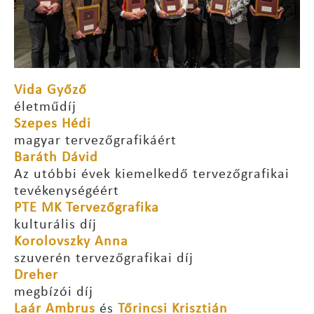
Vida Győző
életműdíj
Szepes Hédi
magyar tervezőgrafikáért
Baráth Dávid
Az utóbbi évek kiemelkedő tervezőgrafikai
tevékenységéért
PTE MK Tervezőgrafika
kulturális díj
Korolovszky Anna
szuverén tervezőgrafikai díj
Dreher
megbízói díj
Laár Ambrus
és
Tőrincsi Krisztián