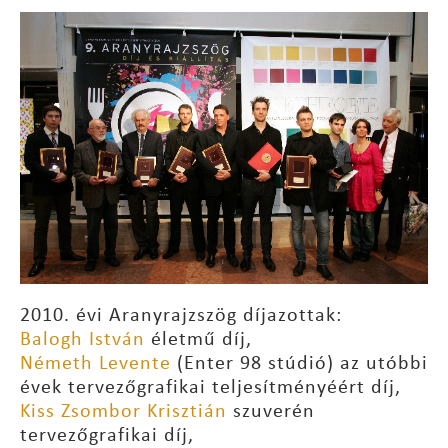
2010. évi Aranyrajzszög díjazottak:
Balogh István
életmű díj,
Németh Levente
(Enter 98 stúdió) az utóbbi
évek tervezőgrafikai teljesítményéért díj,
Kiss Zsombor Krisztián
szuverén
tervezőgrafikai díj,