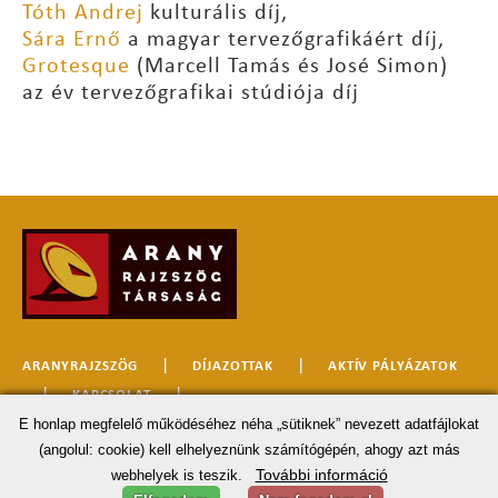
Tóth Andrej
kulturális díj,
Sára Ernő
a magyar tervezőgrafikáért díj,
Grotesque
(Marcell Tamás és José Simon)
az év tervezőgrafikai stúdiója díj
|
|
ARANYRAJZSZÖG
DÍJAZOTTAK
AKTÍV PÁLYÁZATOK
|
|
KAPCSOLAT
E honlap megfelelő működéséhez néha „sütiknek” nevezett adatfájlokat
(angolul: cookie) kell elhelyeznünk számítógépén, ahogy azt más
© 2026 MINDEN JOG FENNTARTVA. •
ADATKEZELÉSI TÁJÉKOZTATÓ
További információ
webhelyek is teszik.